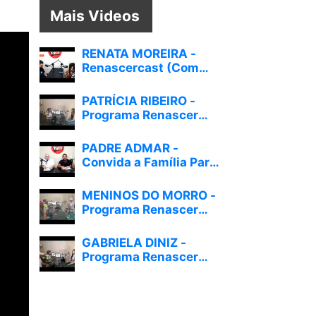
Mais Videos
RENATA MOREIRA -
Renascercast (Com
Giovanni Patury) #016
PATRÍCIA RIBEIRO -
Programa Renascer
Cultural EP 89
PADRE ADMAR -
Convida a Família Para
Rezarmos Juntos #004
MENINOS DO MORRO -
Programa Renascer
Cultural EP 82
GABRIELA DINIZ -
Programa Renascer
Cultural EP 88