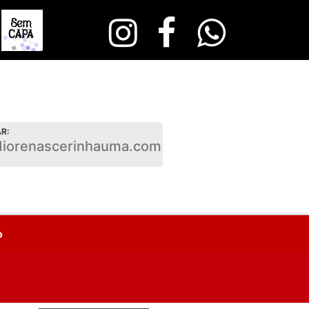
R:
diorenascerinhauma.com.br
o