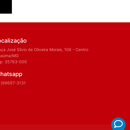
ocalização
aça José Silvio de Oliveira Morais, 106 - Centro
haúma/MG
p: 35763-000
hatsapp
1)99697-3131