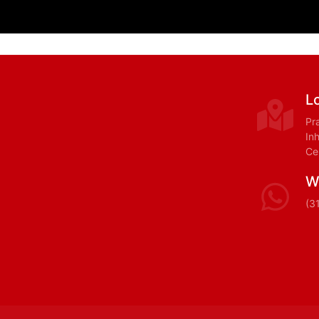
L
Pr
In
Ce
W
(3