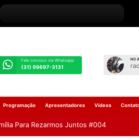
NO A
Fale conosco via Whatsapp
ra
(31) 99697-3131
Programação
Apresentadores
Vídeos
Contat
ília Para Rezarmos Juntos #004